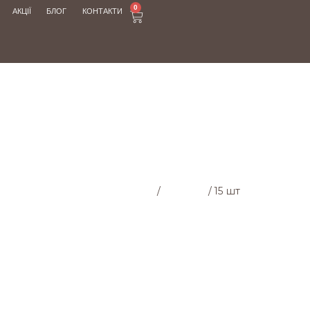
0
АКЦІЇ
БЛОГ
КОНТАКТИ
МАГАЗИН
Головна cторінка
/
Магазин
/
15 шт