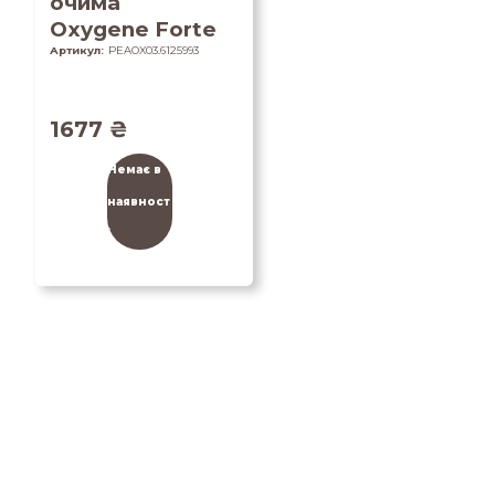
очима
Oxygene Forte
Артикул:
PEAOX03.6125993
1677
₴
Немає в
наявност
і