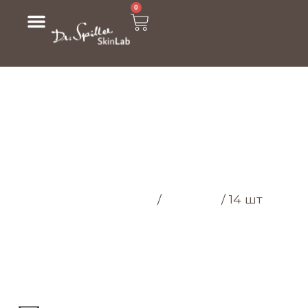
0
МАГАЗИН
Головна cторінка
/
Магазин
/
14 шт