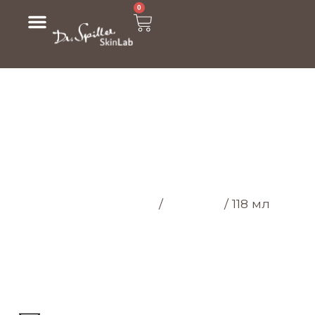
0
МАГАЗИН
Головна cторінка
/
Магазин
/
118 мл