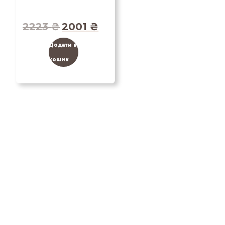
2223
₴
2001
₴
Додати в
кошик