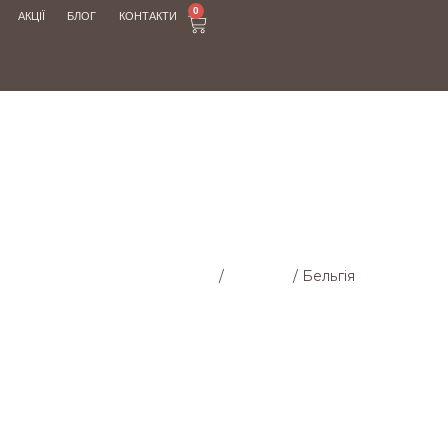
0
АКЦІЇ
БЛОГ
КОНТАКТИ
МАГАЗИН
Головна cторінка
/
Магазин
/
Бельгія