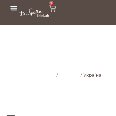
0
МАГАЗИН
Головна cторінка
/
Магазин
/
Україна