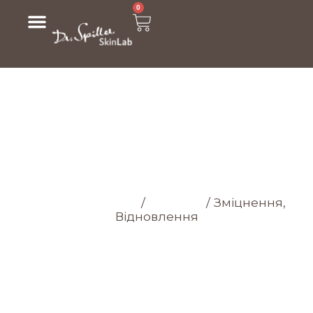
0
МАГАЗИН
Головна cторінка
/
Магазин
/
Зміцнення,
Відновлення