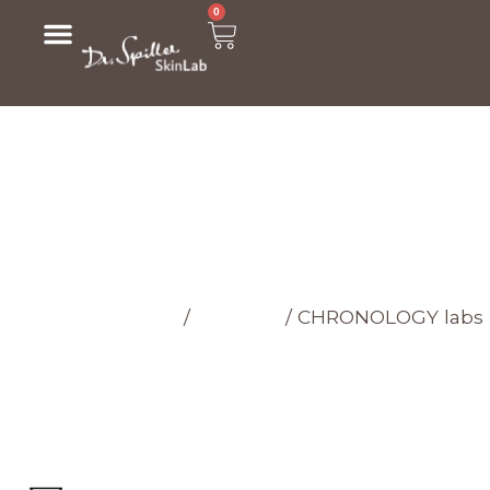
0
МАГАЗИН
Головна cторінка
/
Магазин
/
CHRONOLOGY labs