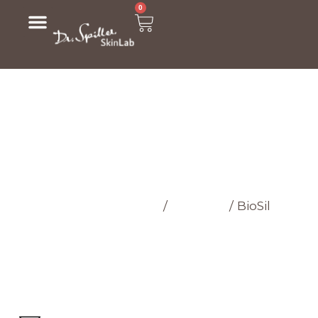
0
МАГАЗИН
Головна cторінка
/
Магазин
/
BioSil